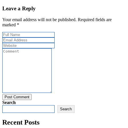
Leave a Reply
Your email address will not be published. Required fields are
marked *
Post Comment
Search
Search
Recent Posts