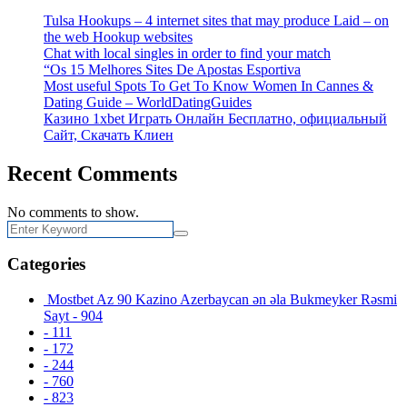
Tulsa Hookups – 4 internet sites that may produce Laid – on
the web Hookup websites
Chat with local singles in order to find your match
“Os 15 Melhores Sites De Apostas Esportiva
Most useful Spots To Get To Know Women In Cannes &
Dating Guide – WorldDatingGuides
Казино 1xbet Играть Онлайн Бесплатно, официальный
Сайт, Скачать Клиен
Recent Comments
No comments to show.
Categories
️ Mostbet Az 90 Kazino Azerbaycan ən əla Bukmeyker Rəsmi
Sayt - 904
- 111
- 172
- 244
- 760
- 823