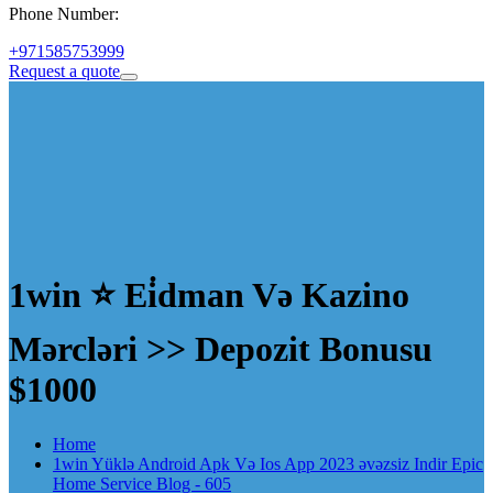
Phone Number:
+971585753999
Request a quote
1win ⭐ Ei̇dman Və Kazino
Mərcləri >> Depozit Bonusu
$1000
Home
1win Yüklə Android Apk Və Ios App 2023 əvəzsiz Indir Epic
Home Service Blog - 605