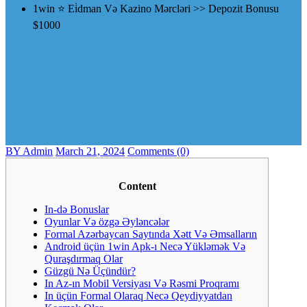
1win ⭐ Ei̇dman Və Kazino Mərcləri >> Depozit Bonusu
$1000
BY Admin
March 21, 2024
Comments (0)
Content
In-də Bonuslar
Oyunlar Və özgə Əyləncələr
Formal Azərbaycan Saytında Xətt Və Əmsalların
Android üçün 1win Apk-ı Necə Yükləmək Və
Quraşdırmaq Olar
Güzgü Nə Üçündür?
In Az-ın Mobil Versiyası Və Rəsmi Proqramı
In üçün Formal Olaraq Necə Qeydiyyatdan