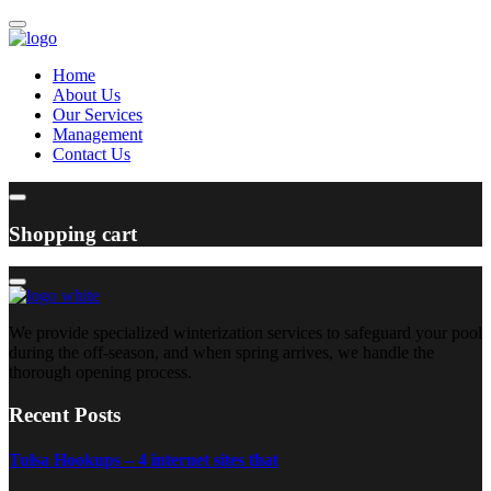
Home
About Us
Our Services
Management
Contact Us
Shopping cart
We provide specialized winterization services to safeguard your pool
during the off-season, and when spring arrives, we handle the
thorough opening process.
Recent Posts
Tulsa Hookups – 4 internet sites that