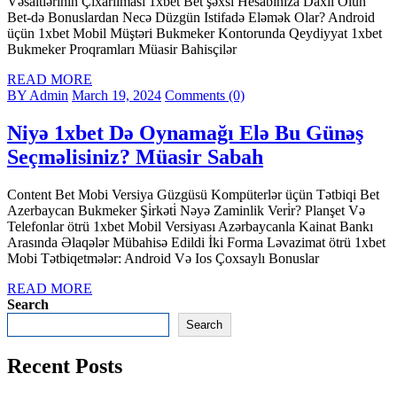
Vəsaitlərinin Çıxarılması 1xbet Bet şəxsi Hesabınıza Daxil Olun
Bet-də Bonuslardan Necə Düzgün Istifadə Eləmək Olar? Android
üçün 1xbet Mobil Müştəri Bukmeker Kontorunda Qeydiyyat 1xbet
Bukmeker Proqramları Müasir Bahisçilər
READ MORE
BY Admin
March 19, 2024
Comments (0)
Niyə 1xbet Də Oynamağı Elə Bu Günəş
Seçməlisiniz? Müasir Sabah
Content Bet Mobi Versiya Güzgüsü Kompüterlər üçün Tətbiqi Bet
Azerbaycan Bukmeker Şi̇rkəti̇ Nəyə Zaminlik Veri̇r? Planşet Və
Telefonlar ötrü 1xbet Mobil Versiyası Azərbaycanla Kainat Bankı
Arasında Əlaqələr Mübahisə Edildi İki Forma Ləvazimat ötrü 1xbet
Mobi Tətbiqetmələr: Android Və Ios Çoxsaylı Bonuslar
READ MORE
Search
Search
Recent Posts