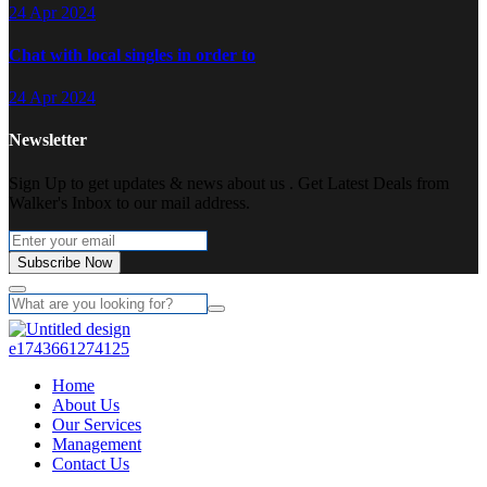
24 Apr 2024
Chat with local singles in order to
24 Apr 2024
Newsletter
Sign Up to get updates & news about us . Get Latest Deals from
Walker's Inbox to our mail address.
Subscribe Now
Home
About Us
Our Services
Management
Contact Us