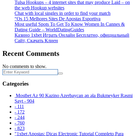
Tulsa Hookups – 4 internet sites that may produce Laid – on
the web Hookup websites
Chat with local singles in order to find your match
“Os 15 Melhores Sites De Apostas Esportiva
Most useful Spots To Get To Know Women In Cannes &
Dating Guide – WorldDatingGuides
Казино 1xbet Играть Онлайн Бесплатно, официальный
Сайт, Скачать Клиен
Recent Comments
No comments to show.
Categories
️ Mostbet Az 90 Kazino Azerbaycan ən əla Bukmeyker Rəsmi
Sayt - 904
- 111
- 172
- 244
- 760
- 823
"1xbet Apostas: Dicas Electronic Tutorial Completo Para