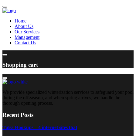
Home
About Us
Our Services
Management
Contact Us
Shopping cart
We provide specialized winterization services to safeguard your pool
during the off-season, and when spring arrives, we handle the
thorough opening process.
Recent Posts
Tulsa Hookups – 4 internet sites that