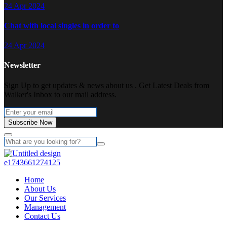
24 Apr 2024
Chat with local singles in order to
24 Apr 2024
Newsletter
Sign Up to get updates & news about us . Get Latest Deals from
Walker's Inbox to our mail address.
Subscribe Now
Home
About Us
Our Services
Management
Contact Us