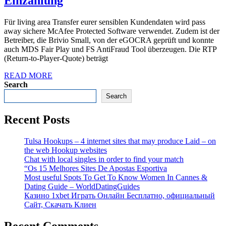
Einzahlung
Für living area Transfer eurer sensiblen Kundendaten wird pass
away sichere McAfee Protected Software verwendet. Zudem ist der
Betreiber, die Brivio Small, von der eGOCRA geprüft und konnte
auch MDS Fair Play und FS AntiFraud Tool überzeugen. Die RTP
(Return-to-Player-Quote) beträgt
READ MORE
Search
Search
Recent Posts
Tulsa Hookups – 4 internet sites that may produce Laid – on
the web Hookup websites
Chat with local singles in order to find your match
“Os 15 Melhores Sites De Apostas Esportiva
Most useful Spots To Get To Know Women In Cannes &
Dating Guide – WorldDatingGuides
Казино 1xbet Играть Онлайн Бесплатно, официальный
Сайт, Скачать Клиен
Recent Comments