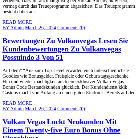
verleiten. Dass Ihr auch langfristig bei Vulkan Sin city aktiv seid,
vermag durch das Treueprogramm abgesichert. Das Treueprogramm
besteht dabei aus
READ MORE
BY Admin
March 26, 2024
Comments (0)
Bewertungen Zu Vulkanvegas Lesen Sie
Kundenbewertungen Zu Vulkanvegas
Possuindo 3 Von 51
Auf dem” “Aus zum Top-Level erwarten euch unterschiedlichste
Goodies wie Bonusgelder, Freispiele oder Geburtstagsgeschenke.
Hin und wieder mächtigkeit auch ein exklusiver Vulkan Vegas
Bonus Code Bestandskunden glücklich. Der Kundendienst kklk
Casinos macht von Anfang an einen guten Eindruck. Bereits auf der
READ MORE
BY Admin
March 26, 2024
Comments (0)
Vulkan Vegas Lockt Neukunden Mit
Einem Twenty-five Euro Bonus Ohne