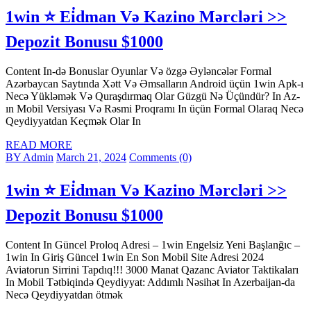
1win ⭐ Ei̇dman Və Kazino Mərcləri >>
Depozit Bonusu $1000
Content In-də Bonuslar Oyunlar Və özgə Əyləncələr Formal
Azərbaycan Saytında Xətt Və Əmsalların Android üçün 1win Apk-ı
Necə Yükləmək Və Quraşdırmaq Olar Güzgü Nə Üçündür? In Az-
ın Mobil Versiyası Və Rəsmi Proqramı In üçün Formal Olaraq Necə
Qeydiyyatdan Keçmək Olar In
READ MORE
BY Admin
March 21, 2024
Comments (0)
1win ⭐ Ei̇dman Və Kazino Mərcləri >>
Depozit Bonusu $1000
Content In Güncel Proloq Adresi – 1win Engelsiz Yeni Başlanğıc –
1win In Giriş Güncel 1win En Son Mobil Site Adresi 2024
Aviatorun Sirrini Tapdıq!!! 3000 Manat Qazanc Aviator Taktikaları
In Mobil Tətbiqində Qeydiyyat: Addımlı Nəsihət In Azerbaijan-da
Necə Qeydiyyatdan ötmək