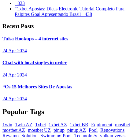
- 823
"1xbet Apostas: Dicas Electronic Tutorial Completo Para
Palpites Goal Apresentando Brasil - 438
Recent Posts
Tulsa Hookups – 4 internet sites
24 Apr 2024
Chat with local singles in order
24 Apr 2024
“Os 15 Melhores Sites De Apostas
24 Apr 2024
Popular Tags
1win
1win AZ
1xbet
1xbet AZ
1xbet BR
Equipment
mostbet
mostbet AZ
mostbet UZ
pinup
pinup AZ
Pool
Renovations
Revamp
Solution
Swimming Pool
Technology
vulkan vegas