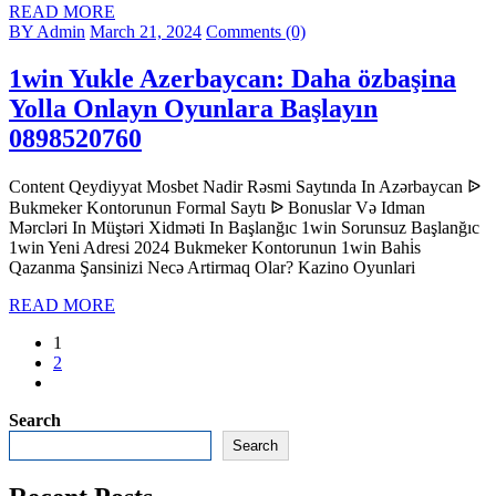
READ MORE
BY Admin
March 21, 2024
Comments (0)
1win Yukle Azerbaycan: Daha özbaşina
Yolla Onlayn Oyunlara Başlayın
0898520760
Content Qeydiyyat Mosbet Nadir Rəsmi Saytında In Azərbaycan ᐉ
Bukmeker Kontorunun Formal Saytı ᐉ Bonuslar Və Idman
Mərcləri In Müştəri Xidməti In Başlanğıc 1win Sorunsuz Başlanğıc
1win Yeni Adresi 2024 Bukmeker Kontorunun 1win Bahi̇s
Qazanma Şansinizi Necə Artirmaq Olar? Kazino Oyunlari
READ MORE
1
2
Search
Search