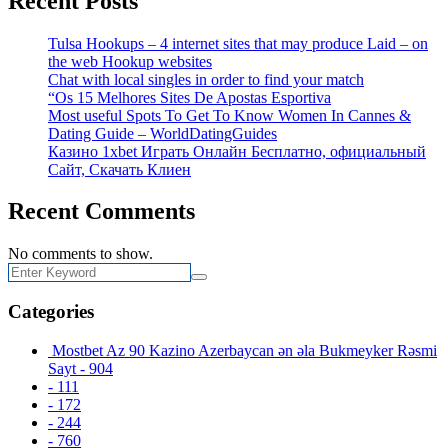
Recent Posts
Tulsa Hookups – 4 internet sites that may produce Laid – on
the web Hookup websites
Chat with local singles in order to find your match
“Os 15 Melhores Sites De Apostas Esportiva
Most useful Spots To Get To Know Women In Cannes &
Dating Guide – WorldDatingGuides
Казино 1xbet Играть Онлайн Бесплатно, официальный
Сайт, Скачать Клиен
Recent Comments
No comments to show.
Categories
️ Mostbet Az 90 Kazino Azerbaycan ən əla Bukmeyker Rəsmi
Sayt - 904
- 111
- 172
- 244
- 760