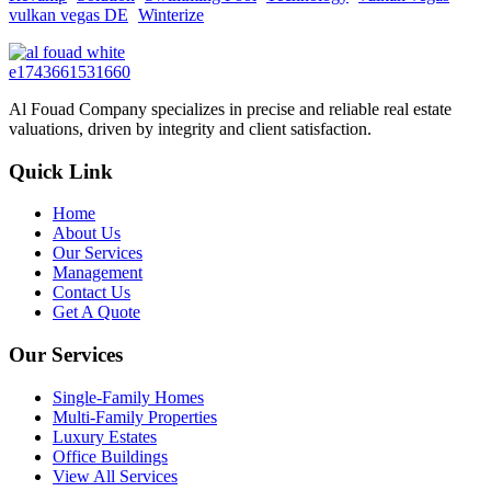
vulkan vegas DE
Winterize
Al Fouad Company specializes in precise and reliable real estate
valuations, driven by integrity and client satisfaction.
Quick Link
Home
About Us
Our Services
Management
Contact Us
Get A Quote
Our Services
Single-Family Homes
Multi-Family Properties
Luxury Estates
Office Buildings
View All Services