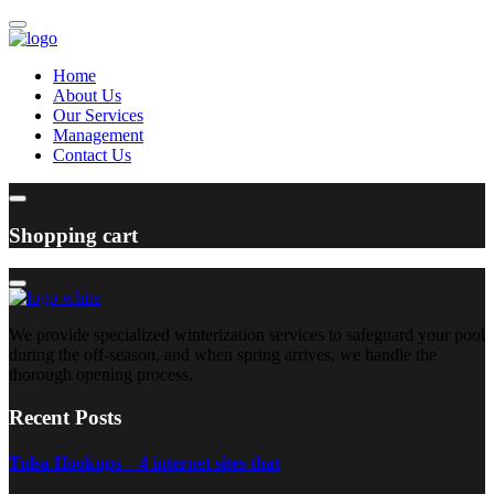
Home
About Us
Our Services
Management
Contact Us
Shopping cart
We provide specialized winterization services to safeguard your pool
during the off-season, and when spring arrives, we handle the
thorough opening process.
Recent Posts
Tulsa Hookups – 4 internet sites that