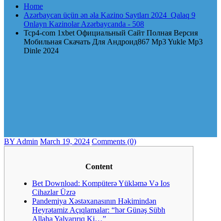
Home
Azərbaycan üçün ən əla Kazino Saytları 2024 ️ Qalaq 9
Onlayn Kazinolar Azərbaycanda - 508
Tcp4-com 1xbet Официальный Сайт Полная Версия
Мобильная Скачать Для Андроид867 Mp3 Yukle Mp3
Dinle 2024
BY Admin
March 19, 2024
Comments (0)
Content
Bet Download: Kompüterə Yükləmə Və Ios
Cihazlar Üzrə
Pandemiya Xəstəxanasının Həkimindən
Heyrətamiz Açıqlamalar: “hər Günəş Sübh
Allaha Yalvarırıq Ki…”