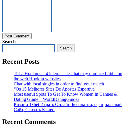
Post Comment
Search
Search
Recent Posts
Tulsa Hookups – 4 internet sites that may produce Laid – on
the web Hookup websites
Chat with local singles in order to find your match
“Os 15 Melhores Sites De Apostas Esportiva
Most useful Spots To Get To Know Women In Cannes &
Dating Guide – WorldDatingGuides
Казино 1xbet Играть Онлайн Бесплатно, официальный
Сайт, Скачать Клиен
Recent Comments