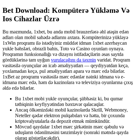
Bet Download: Kompüterə Yükləmə Və
Ios Cihazlar Üzrə
Bu məzmunda, 1xbet, bu anda mobil brauzerlərə əhl atəşin edən
adları olan mobil sahədə adlarını axtara. Kompüterinizə yükləyə
1xWin proqramı ilə istədiyiniz müddət idman 1xbet azerbaycan
yukle bəhsləri, obrazli bahis, Toto və Casino oyunları oynaya.
Proqramın funksionallığı və dizaynı istifadəçilərin əsas saytda
gördüklərinə tam uyğun
vurulacağını da təxmin
varidat. Proqram
vasitəsilə oyunçular ən icab əməliyyatları — qeydiyyatdan keçə,
yoxlamadan keçə, pul əməliyyatları apara və mərc edə bilərlər.
1xBet az proqramı vasitəsilə mərc edənlər nəinki idmana və e-
idmana mərc edə, həm də kazinolara və televiziya oyunlarına çıxış
əldə edə bilərlər.
Bu 1xbet mobi yukle oyunçular, şübhəsiz ki, bu qumar
tətbiqinin keyfiyyətindən bəxtəvər qalacaqlar.
Ancaq ölkəmizdəki mobil kazinolarda Skrill, Webmoney,
Neteller qədər elektron pulqabıları və hətta, bir çoxunda
kriptovalyutalarla da depozit etmək mümkündür.
Mövcud qaydalar 1xbet mərc şirkətinin mərc qəbulu və
uduşların ödənilməsini tənzimləyir (sonraki mətndə qayda
olaraq göstəriləcəkdir).