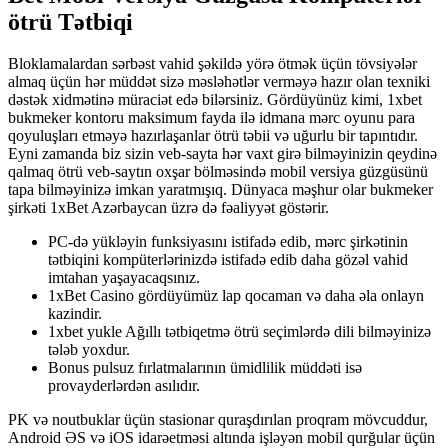
ötrü Tətbiqi
Bloklamalardan sərbəst vahid şəkildə yörə ötmək üçün tövsiyələr
almaq üçün hər müddət sizə məsləhətlər verməyə hazır olan texniki
dəstək xidmətinə müraciət edə bilərsiniz. Gördüyünüz kimi, 1xbet
bukmeker kontoru maksimum fayda ilə idmana mərc oyunu para
qoyuluşları etməyə hazırlaşanlar ötrü təbii və uğurlu bir tapıntıdır.
Eyni zamanda biz sizin veb-sayta hər vaxt girə bilməyinizin qeydinə
qalmaq ötrü veb-saytın oxşar bölməsində mobil versiya güzgüsünü
tapa bilməyinizə imkan yaratmışıq. Dünyaca məşhur olar bukmeker
şirkəti 1xBet Azərbaycan üzrə də fəaliyyət göstərir.
PC-də yükləyin funksiyasını istifadə edib, mərc şirkətinin
tətbiqini kompüterlərinizdə istifadə edib daha gözəl vahid
imtahan yaşayacaqsınız.
1xBet Casino gördüyümüz lap qocaman və daha əla onlayn
kazindir.
1xbet yukle Ağıllı tətbiqetmə ötrü seçimlərdə dili bilməyinizə
tələb yoxdur.
Bonus pulsuz fırlatmalarının ümidlilik müddəti isə
provayderlərdən asılıdır.
PK və noutbuklar üçün stasionar quraşdırılan proqram mövcuddur,
Android ƏS və iOS idarəetməsi altında işləyən mobil qurğular üçün