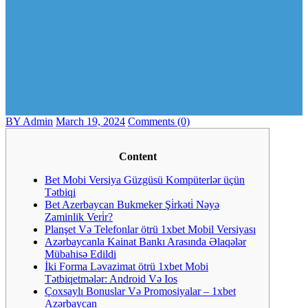
BY Admin
March 19, 2024
Comments (0)
Content
Bet Mobi Versiya Güzgüsü Kompüterlər üçün
Tətbiqi
Bet Azerbaycan Bukmeker Şi̇rkəti̇ Nəyə
Zaminlik Veri̇r?
Planşet Və Telefonlar ötrü 1xbet Mobil Versiyası
Azərbaycanla Kainat Bankı Arasında Əlaqələr
Mübahisə Edildi
İki Forma Ləvazimat ötrü 1xbet Mobi
Tətbiqetmələr: Android Və Ios
Çoxsaylı Bonuslar Və Promosiyalar – 1xbet
Azərbaycan