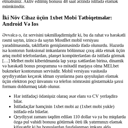
etməlisiniz. Aktiv edilmiş bonusu 48 saat ərzində istifadə eləmək
mümkündür.
İki Növ Cihaz üçün 1xbet Mobi Tətbiqetmələr:
Android Və Ios
Əvvəlcə o, öz servisini təkmilləşdirmişdir ki, bu da rahat və hərəkətli
rəsmi saytın, izincə da saytın MostBet mobil versiyası
yaradılmasında, təkliflərin genişlənməsində ifadə olunurdu. Hazırda
isə kontorun funksional imkanlarını bölünməz çıxış əldə etmək üçün
artıq mobil telefonlardan, planşet kompüterlərdən də istifadə görmək
[…] Melbet mobi kiberidmanda lap yaxşı xəttlərdən birinə, dinamik
və hərəkətli bonus proqramına və mötədil marjaya olma MELbet
bukmeker kontorunun servisidir. Mobil versiyası vasitəsilə
qeydiyyatdan keçərək idman oyunlarına para qoyuluşları eləmək
üçün elektron poçt ünvanını və telefon nömrəsini göstərməklə şəxsi
formanı doldurmaq tələb olunur.
Hər istifadəçi ödənişsiz olaraq əsər elanı və CV yerləşdirə
bilər.
İstifadəçilər həmçinin 1xbet mobi az (1xbet mobi yukle)
istifadə edə bilərlər.
Qeydiyyat zamanı təqdim edilən 110 dollar və ya bu miqdarda
özgə pul vahidi bonusu götürmək ötrü ilk yatırmınızı eləmək
kifayətdir ki bu bonuslardan faydalanmaq imkanı əldə