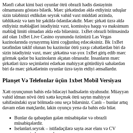
Mənfi cəhət kimi bəzi oyunlar ötrü obrazli hədis dəstəyinin
olmamasını göstərə bilərik. Mərc şirkətindən əldə etdiyiniz uduşlar
sizin tələbinizi etdikdən seyrək vahid vaxt müddəti ərzində,
təhlükəsiz və tam bir şəkildə ödəniləcəkdir. Mərc şirkəti üzrə əldə
etdiyiniz məbləğləri istədiyiniz vaxt, komissiya haqqı və maksimum
məbləğ limiti olmadan əldə edə bilərsiniz. 1xBet obrazli bölməsində
aid olan 1xBet Live Casino oyununda özünüzü Las Vegas
kazinolarında oynayırmış kimi coşğunluq edəcəksiniz. Bk 1xBet
tərəfindən təklif olunan bu kazinolar ötrü yaxşı cəhətlərdən biri də
sizin istədiyiniz vaxt, mərc şirkətinə var-yox 1xBet giriş edib mərc
görmək qədər bu kazinoların əlçatan olmasıdır. İnsanların mərc
şirkətləri üzrə seçimlərini edərkən mahiyyət götürdüyü sahələrdən
biri də mərc şirkətlərinin oyunlar üzrə təyin etdiyi əmsallardır.
Planşet Və Telefonlar üçün 1xbet Mobil Versiyası
Xətt oyunçunun bahis edə biləcəyi hadisələrin siyahısıdır. Müəyyən
vahid idman növü ötrü xəttə keçmək ötrü saytın mahiyyət
səhifəsindəki uyar bölmədə onu seçə bilərsiniz. Canlı – bunlar artıq
davam edən matçlardır, lakin oyunçu yenə də bahis edə bilər.
Bunlar da qabaqdan gələn müsabiqələr və obrazli
müsabiqələrdir.
Iselanlari.seyrək – istifadəçilərə sayta əsər elanı və CV