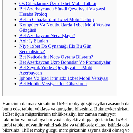
Os Cihazlarınız Üzrə 1xbet Mobi Tətbiqi
Bet Azerbaycanda Sürətli Qeydiyyat Və şəxsi
Hesaba Proloq
Bet-in Cihazlar ötrü 1xbet Mobi Tətbiqi
Kompüter Və Noutbuklarda 1xbet Mobi Versiya
Güzgüsü
Bet Azerbaycan Necə Işləyir?
Axir Iş Elanları
Niyə 1xbet Də Oynamağı Elə Bu Gün
Seçməlisiniz?
Bet Nəticələrini Necə Öyrənə Bilərəm?
Bet Azerbaycan Üzrə Bonuslar Və Promosiyalar
Bet Seyrək Yukle / Qeydiyyat — Mobi
Azerbaycan
Iphone Və Ipad-lərinizdə 1xbet Mobil Versiyası
Bet Mobile Versiyası Ios Cihazlarda
Həmçinin də mərc şirkətinin 1hBet moby güzgü saytları əsasında da
bunu edə, tətbiqi yükləyə və quraşdıra bilərsiniz. Bukmeyker şirkəti
1xBet üçün müştərilərinin təhlükəsizliyi hər zaman mahiyyət
faktordur və bu sahəyə hər vaxt subyektiv diqqət göstərirlər. 1xBet
mobi tətbiqi güvənilir vahid şəkildə və təhlükəsiz olaraq istifadə edə
bilərsiniz. 1hBet moby güzgü mərc şirkətinin saytına daxil olmaq və