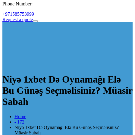
Phone Number:
+971585753999
Request a quote
Niyə 1xbet Də Oynamağı Elə
Bu Günəş Seçməlisiniz? Müasir
Sabah
Home
- 172
Niyə 1xbet Də Oynamağı Elə Bu Günəş Seçməlisiniz?
Müasir Sabah