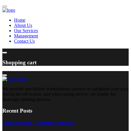
Home
About Us
Our Services
Management
Contact Us
Shopping cart
We provide specialized winterization services to safeguard your pool
during the off-season, and when spring arrives, we handle the
thorough opening process.
Recent Posts
Tulsa Hookups – 4 internet sites that