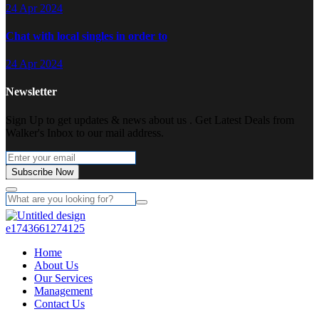
24 Apr 2024
Chat with local singles in order to
24 Apr 2024
Newsletter
Sign Up to get updates & news about us . Get Latest Deals from
Walker's Inbox to our mail address.
Subscribe Now
Home
About Us
Our Services
Management
Contact Us