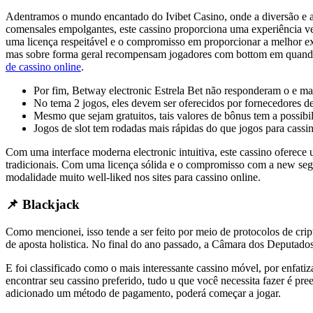
Adentramos o mundo encantado do Ivibet Casino, onde a diversão e a
comensales empolgantes, este cassino proporciona uma experiência ve
uma licença respeitável e o compromisso em proporcionar a melhor ex
mas sobre forma geral recompensam jogadores com bottom em quando d
de cassino online
.
Por fim, Betway electronic Estrela Bet não responderam o e ma
No tema 2 jogos, eles devem ser oferecidos por fornecedores d
Mesmo que sejam gratuitos, tais valores de bônus tem a possibil
Jogos de slot tem rodadas mais rápidas do que jogos para cassi
Com uma interface moderna electronic intuitiva, este cassino oferece 
tradicionais. Com uma licença sólida e o compromisso com a new seg
modalidade muito well-liked nos sites para cassino online.
📌 Blackjack
Como mencionei, isso tende a ser feito por meio de protocolos de cri
de aposta holistica. No final do ano passado, a Câmara dos Deputados b
E foi classificado como o mais interessante cassino móvel, por enfatiz
encontrar seu cassino preferido, tudo u que você necessita fazer é pre
adicionado um método de pagamento, poderá começar a jogar.