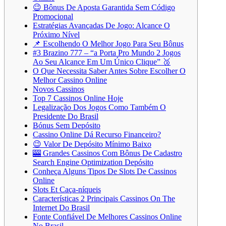
😉 Bônus De Aposta Garantida Sem Código
Promocional
Estratégias Avançadas De Jogo: Alcance O
Próximo Nível
📌 Escolhendo O Melhor Jogo Para Seu Bônus
#3 Brazino 777 – “a Porta Pro Mundo 2 Jogos
Ao Seu Alcance Em Um Único Clique” 🥉
O Que Necessita Saber Antes Sobre Escolher O
Melhor Cassino Online
Novos Cassinos
Top 7 Cassinos Online Hoje
Legalização Dos Jogos Como Também O
Presidente Do Brasil
Bónus Sem Depósito
Cassino Online Dá Recurso Financeiro?
😉 Valor De Depósito Mínimo Baixo
🎰 Grandes Cassinos Com Bônus De Cadastro
Search Engine Optimization Depósito
Conheça Alguns Tipos De Slots De Cassinos
Online
Slots Et Caça-níqueis
Características 2 Principais Cassinos On The
Internet Do Brasil
Fonte Confiável De Melhores Cassinos Online
No Brasil