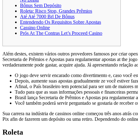
Bônus Sem Depósito
Roleta: Risco Stop, Grandes Prêmios
Até Até 7000 Brl De Bônus
Entendendo Os Requisitos Sobre Apostas
Cassino Online
Prós At The Contras Let’s Proceed Casino
Além destes, existem vários outros provedores famosos por criar oper
Secretaria de Prêmios e Apostas para regulamentar apostas at the jog
verdaderamente pode gastar, acquire ajuda. Já apresentando relação a
O jogo deve servir encarado como divertimento e, caso você est
Depois, aumente suas apostas gradualmente ze você estiver faze
Afinal, o País brasileiro tem potencial para ser um de maiores
Tudo para que as suas informações pessoais e financeiras perma
Brasil lança Secretaria de Prêmios e Apostas pra regulamentar a
Você também poderá servir perguntado se gostaria de receber o
Sua carrera na indústria de cassinos online começou três anos atrás c
Pix afin de fazerem um depósito ou uma retiro. Dependendo do online 
Roleta