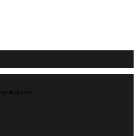
 opening process.