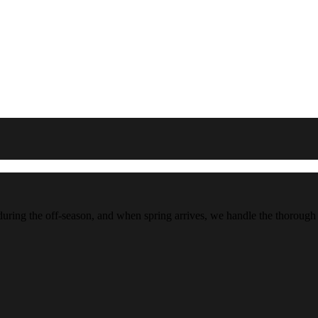
 during the off-season, and when spring arrives, we handle the thorough