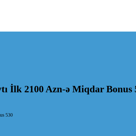
ı İlk 2100 Azn-ə Miqdar Bonus 
nus 530