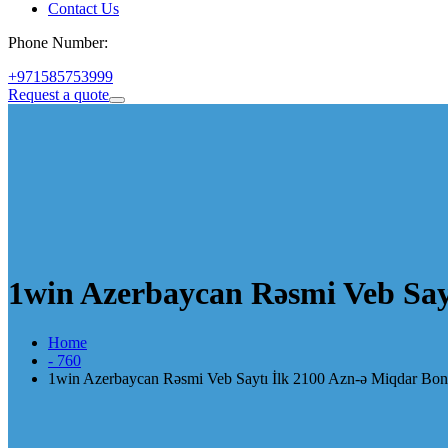
Contact Us
Phone Number:
+971585753999
Request a quote
1win Azerbaycan Rəsmi Veb Sayt
Home
- 760
1win Azerbaycan Rəsmi Veb Saytı İlk 2100 Azn-ə Miqdar Bo