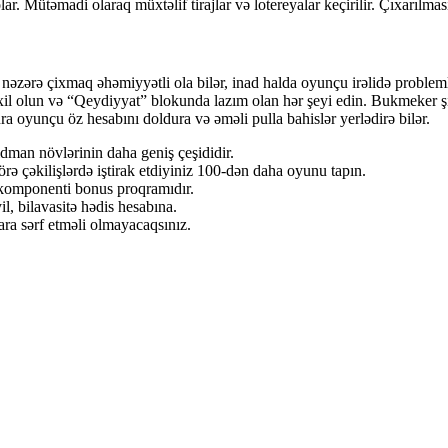
r. Mütəmadi olaraq müxtəlif tirajlar və lotereyalar keçirilir. Çıxarılmas
ları nəzərə çixmaq əhəmiyyətli ola bilər, inad halda oyunçu irəlidə pro
 daxil olun və “Qeydiyyat” blokunda lazım olan hər şeyi edin. Bukmeker 
a oyunçu öz hesabını doldura və əməli pulla bahislər yerlədirə bilər.
an növlərinin daha geniş çeşididir.
rə çəkilişlərdə iştirak etdiyiniz 100-dən daha oyunu tapın.
i komponenti bonus proqramıdır.
, bilavasitə hədis hesabına.
ara sərf etməli olmayacaqsınız.