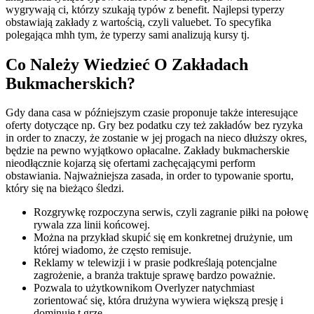
wygrywają ci, którzy szukają typów z benefit. Najlepsi typerzy
obstawiają zakłady z wartością, czyli valuebet. To specyfika
polegająca mhh tym, że typerzy sami analizują kursy tj.
Co Należy Wiedzieć O Zakładach
Bukmacherskich?
Gdy dana casa w późniejszym czasie proponuje także interesujące
oferty dotyczące np. Gry bez podatku czy też zakładów bez ryzyka
in order to znaczy, że zostanie w jej progach na nieco dłuższy okres,
będzie na pewno wyjątkowo opłacalne. Zakłady bukmacherskie
nieodłącznie kojarzą się ofertami zachęcającymi perform
obstawiania. Najważniejsza zasada, in order to typowanie sportu,
który się na bieżąco śledzi.
Rozgrywkę rozpoczyna serwis, czyli zagranie piłki na połowę
rywala zza linii końcowej.
Można na przykład skupić się em konkretnej drużynie, um
której wiadomo, że często remisuje.
Reklamy w telewizji i w prasie podkreślają potencjalne
zagrożenie, a branża traktuje sprawę bardzo poważnie.
Pozwala to użytkownikom Overlyzer natychmiast
zorientować się, która drużyna wywiera większą presję i
dominuje t grze.