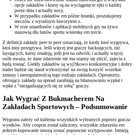
opcje zakładów i kursy są na wyciągnięcie ręki o każdej
porze dnia i actually nocy.
W przypadku zakładów em późne bramki, poszukujemy
meczów z wyraźnym faworytem z.
W erze smartfonów i aplikacji mobilnych gry na żywo
stanowią dla fanów sportu wisienkę em torcie.
Z definicji zakłady peer to peer oznaczają, że kiedy ktoś wygrywa,
ktoś inny przegrywa. Jeśli więcej jest graczy backujących, niż
layujących, kursy zmaleją, jeśli jest na odwrót, i actually więcej
osób uważa, że dane zdarzenie nie ma szansy się ziścić, zajecia z
będą rosnąć. Giełdy zakładów są wyj?tkowo konkurencyjne i dobry
trader będzie się starał wykorzystać na swoją korzyść wszelkie
zmiany i nieregularnością tego rodzaju zakładach. Operatorzy,
oferujący zakłady na spread zarabiają na bilansowaniu wypłat i
wpłat z “niezgadzających się ze sobą” graczy.
Jak Wygrać Z Bukmacherem Na
Zakładach Sportowych – Podsumowanie
Wygrana zależy od trafienia wszystkich wybranych poprzez gracza
wyników. Aby coupon został zaliczony, wszystkie zdarzenia em
jednym kupowanie muszą zostać poprawnie wytypowane. Istnieją