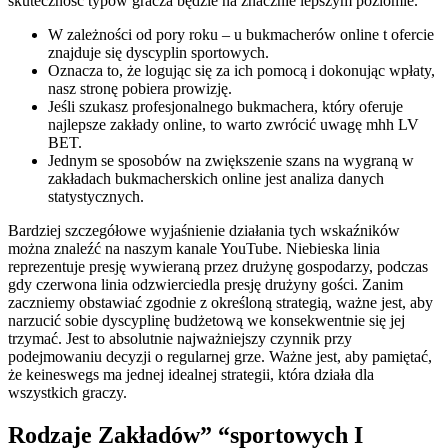
skuteczność typów gracza będzie na znacznie lepszym poziomie.
W zależności od pory roku – u bukmacherów online t ofercie
znajduje się dyscyplin sportowych.
Oznacza to, że logując się za ich pomocą i dokonując wpłaty,
nasz stronę pobiera prowizję.
Jeśli szukasz profesjonalnego bukmachera, który oferuje
najlepsze zakłady online, to warto zwrócić uwagę mhh LV
BET.
Jednym se sposobów na zwiększenie szans na wygraną w
zakładach bukmacherskich online jest analiza danych
statystycznych.
Bardziej szczegółowe wyjaśnienie działania tych wskaźników
można znaleźć na naszym kanale YouTube. Niebieska linia
reprezentuje presję wywieraną przez drużynę gospodarzy, podczas
gdy czerwona linia odzwierciedla presję drużyny gości. Zanim
zaczniemy obstawiać zgodnie z określoną strategią, ważne jest, aby
narzucić sobie dyscyplinę budżetową we konsekwentnie się jej
trzymać. Jest to absolutnie najważniejszy czynnik przy
podejmowaniu decyzji o regularnej grze. Ważne jest, aby pamiętać,
że keineswegs ma jednej idealnej strategii, która działa dla
wszystkich graczy.
Rodzaje Zakładów” “sportowych I