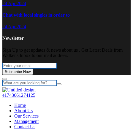
24 Apr 2024
Chat with local singles in order to
24 Apr 2024
Newsletter
Sign Up to get updates & news about us . Get Latest Deals from
Walker's Inbox to our mail address.
Subscribe Now
Home
About Us
Our Services
Management
Contact Us