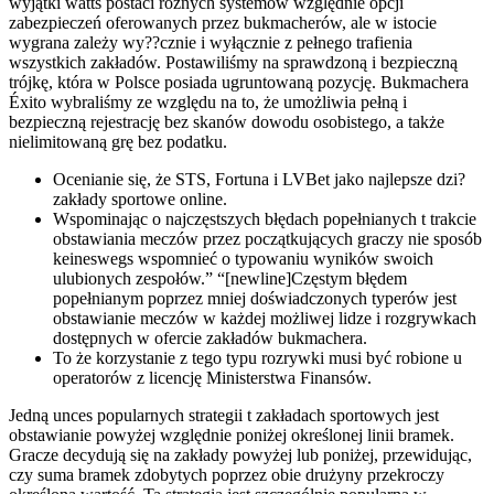
wyjątki watts postaci różnych systemów względnie opcji
zabezpieczeń oferowanych przez bukmacherów, ale w istocie
wygrana zależy wy??cznie i wyłącznie z pełnego trafienia
wszystkich zakładów. Postawiliśmy na sprawdzoną i bezpieczną
trójkę, która w Polsce posiada ugruntowaną pozycję. Bukmachera
Éxito wybraliśmy ze względu na to, że umożliwia pełną i
bezpieczną rejestrację bez skanów dowodu osobistego, a także
nielimitowaną grę bez podatku.
Ocenianie się, że STS, Fortuna i LVBet jako najlepsze dzi?
zakłady sportowe online.
Wspominając o najczęstszych błędach popełnianych t trakcie
obstawiania meczów przez początkujących graczy nie sposób
keineswegs wspomnieć o typowaniu wyników swoich
ulubionych zespołów.” “[newline]Częstym błędem
popełnianym poprzez mniej doświadczonych typerów jest
obstawianie meczów w każdej możliwej lidze i rozgrywkach
dostępnych w ofercie zakładów bukmachera.
To że korzystanie z tego typu rozrywki musi być robione u
operatorów z licencję Ministerstwa Finansów.
Jedną unces popularnych strategii t zakładach sportowych jest
obstawianie powyżej względnie poniżej określonej linii bramek.
Gracze decydują się na zakłady powyżej lub poniżej, przewidując,
czy suma bramek zdobytych poprzez obie drużyny przekroczy