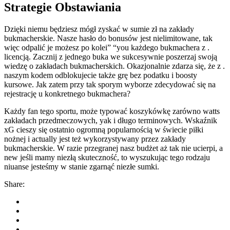
Strategie Obstawiania
Dzięki niemu będziesz mógł zyskać w sumie zł na zakłady
bukmacherskie. Nasze hasło do bonusów jest nielimitowane, tak
więc odpalić je możesz po kolei” “you każdego bukmachera z .
licencją. Zacznij z jednego buka we sukcesywnie poszerzaj swoją
wiedzę o zakładach bukmacherskich. Okazjonalnie zdarza się, że z .
naszym kodem odblokujecie także grę bez podatku i boosty
kursowe. Jak zatem przy tak sporym wyborze zdecydować się na
rejestrację u konkretnego bukmachera?
Każdy fan tego sportu, może typować koszykówkę zarówno watts
zakładach przedmeczowych, yak i długo terminowych. Wskaźnik
xG cieszy się ostatnio ogromną popularnością w świecie piłki
nożnej i actually jest też wykorzystywany przez zakłady
bukmacherskie. W razie przegranej nasz budżet aż tak nie ucierpi, a
new jeśli mamy niezłą skuteczność, to wyszukując tego rodzaju
niuanse jesteśmy w stanie zgarnąć niezłe sumki.
Share: