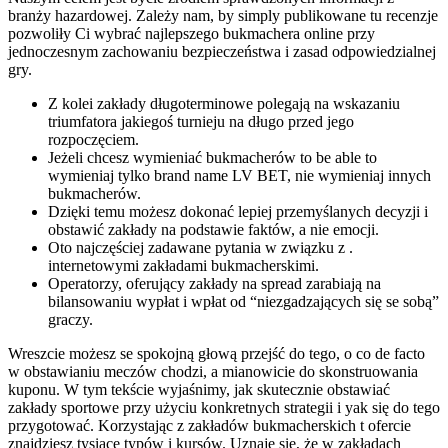
branży hazardowej. Zależy nam, by simply publikowane tu recenzje
pozwoliły Ci wybrać najlepszego bukmachera online przy
jednoczesnym zachowaniu bezpieczeństwa i zasad odpowiedzialnej
gry.
Z kolei zakłady długoterminowe polegają na wskazaniu
triumfatora jakiegoś turnieju na długo przed jego
rozpoczęciem.
Jeżeli chcesz wymieniać bukmacherów to be able to
wymieniaj tylko brand name LV BET, nie wymieniaj innych
bukmacherów.
Dzięki temu możesz dokonać lepiej przemyślanych decyzji i
obstawić zakłady na podstawie faktów, a nie emocji.
Oto najczęściej zadawane pytania w związku z .
internetowymi zakładami bukmacherskimi.
Operatorzy, oferujący zakłady na spread zarabiają na
bilansowaniu wypłat i wpłat od “niezgadzających się se sobą”
graczy.
Wreszcie możesz se spokojną głową przejść do tego, o co de facto
w obstawianiu meczów chodzi, a mianowicie do skonstruowania
kuponu. W tym tekście wyjaśnimy, jak skutecznie obstawiać
zakłady sportowe przy użyciu konkretnych strategii i yak się do tego
przygotować. Korzystając z zakładów bukmacherskich t ofercie
znajdziesz tysiące typów i kursów. Uznaje się, że w zakładach