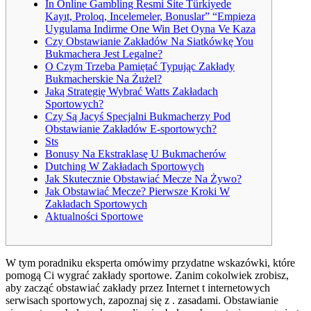
In Online Gambling Resmi Site Türkiyede
Kayıt, Proloq, Incelemeler, Bonuslar” “Empieza
Uygulama Indirme One Win Bet Oyna Ve Kaza
Czy Obstawianie Zakładów Na Siatkówkę You
Bukmachera Jest Legalne?
O Czym Trzeba Pamiętać Typując Zakłady
Bukmacherskie Na Żużel?
Jaką Strategię Wybrać Watts Zakładach
Sportowych?
Czy Są Jacyś Specjalni Bukmacherzy Pod
Obstawianie Zakładów E-sportowych?
Sts
Bonusy Na Ekstraklasę U Bukmacherów
Dutching W Zakładach Sportowych
Jak Skutecznie Obstawiać Mecze Na Żywo?
Jak Obstawiać Mecze? Pierwsze Kroki W
Zakładach Sportowych
Aktualności Sportowe
W tym poradniku eksperta omówimy przydatne wskazówki, które
pomogą Ci wygrać zakłady sportowe. Zanim cokolwiek zrobisz,
aby zacząć obstawiać zakłady przez Internet t internetowych
serwisach sportowych, zapoznaj się z . zasadami. Obstawianie