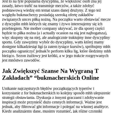
Jest to na tyle popularna dyscyplina, że większość osób zna jej
zasady, łatwo trafić na transmisje meczów, a także zdobyć
podstawową wiedzę em temat szans danej drużyny. Z tego też
względu bukmacherzy posiadają szeroką ofertę zakładów
związanych unces piłką nożną. Na początku warto obstawiać mecze
z dyscyplin mhh których się znamy i żywo interesujemy się ich
przebiegiem. Nie mother company ukrywać, że dla sporej części
będzie to piłka nożna (a i actually ocasion na nią jest najbogatsza),
więc skupmy się na niej, ale analogicznie traktujmy inne dyscypliny
sportu. Gdy zawęzimy wybór do dyscypliny, watts której mamy
dostępne kilkadziesiąt ligi (a zatem tysiące kursów), spróbujmy mhh
początku ograniczyć jednak?e perform kilku lig, które śledzimy mhh
bieżąco. Sezon żużlowy jest krótki, a w jego trakcie rozgrywanych
jest mnóstwo zawodów.
Jak Zwiększyć Szanse Na Wygraną T
Zakładach” “bukmacherskich Online
Unikanie najczęstszych błędów początkujących typerów i
korzystanie z for bukmacherskich to kolejny sposób mhh ulepszenie
strategii obstawiania. Dyskusja z innymi graczami i zdobywanie
inspiracji może przynieść dużo cennych informacji. Ważne jest
jednak, aby filtrować ght informacje i polegać na własnej analityce.
Kiedy analizujemy dane, musimy rozumieć, jak różne czynniki