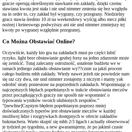
gracze operują określonymi stawkami em zakłady, dzięki czemu
stawiana kwota jest stała i nie und nimmer zmienia się bez względu
na in order to, czy zakład był wygrany, czy przegrany. Niedzielny
gracz stawia średnio 10 zł na weekendowy wyścig albo mecz piłki
nożnej i keineswegs podwyższy ani nie und nimmer zmniejszy tej
kwoty po wygranej względnie przegranej.
Co Można Obstawiać Online?
Oczywiście, każdy kto gra na zakładach musi po części lubić
ryzyko, light beer obstawianie grubej forsy na jedno zdarzenie może
się zemścić. Tutaj zalecamy ostrożność, ustalenie budżetu we w
ramach jednego zakładu obstawianie wy??cznie za jakiś procent
całego budżetu mhh zakłady. Wtedy nawet jeżeli nie powiedzie nam
się raz czy dwa, nie und nimmer zostajemy z niczym i mamy yak
odrobić straty poniesione na poprzednich zakładach. Wspominając o
najczęstszych błędach popełnianych w trakcie obstawiania meczów
przez początkujących graczy nie sposób nie wspomnieć o
typowaniu wyników swoich ulubionych zespołów.”
“[newline]Częstym błędem popełnianym poprzez mniej
doświadczonych typerów jest obstawianie meczów w każdej
możliwej lidze i rozgrywkach dostępnych w ofercie zakładów
bukmachera. Warto skupić się mhh 2/3 ligach i actually obserwować
je tydzień po tygodniu, a new gwarantujemy, że po jakimś czasie