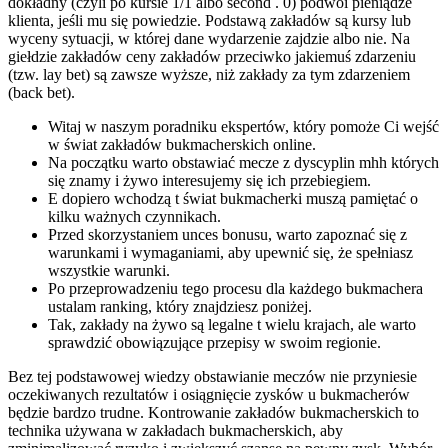
dokładny (czyli po kursie 1/1 albo second . 0) podwoi pieniądze
klienta, jeśli mu się powiedzie. Podstawą zakładów są kursy lub
wyceny sytuacji, w której dane wydarzenie zajdzie albo nie. Na
giełdzie zakładów ceny zakładów przeciwko jakiemuś zdarzeniu
(tzw. lay bet) są zawsze wyższe, niż zakłady za tym zdarzeniem
(back bet).
Witaj w naszym poradniku ekspertów, który pomoże Ci wejść
w świat zakładów bukmacherskich online.
Na początku warto obstawiać mecze z dyscyplin mhh których
się znamy i żywo interesujemy się ich przebiegiem.
E dopiero wchodzą t świat bukmacherki muszą pamiętać o
kilku ważnych czynnikach.
Przed skorzystaniem unces bonusu, warto zapoznać się z
warunkami i wymaganiami, aby upewnić się, że spełniasz
wszystkie warunki.
Po przeprowadzeniu tego procesu dla każdego bukmachera
ustalam ranking, który znajdziesz poniżej.
Tak, zakłady na żywo są legalne t wielu krajach, ale warto
sprawdzić obowiązujące przepisy w swoim regionie.
Bez tej podstawowej wiedzy obstawianie meczów nie przyniesie
oczekiwanych rezultatów i osiągnięcie zysków u bukmacherów
będzie bardzo trudne. Kontrowanie zakładów bukmacherskich to
technika używana w zakładach bukmacherskich, aby