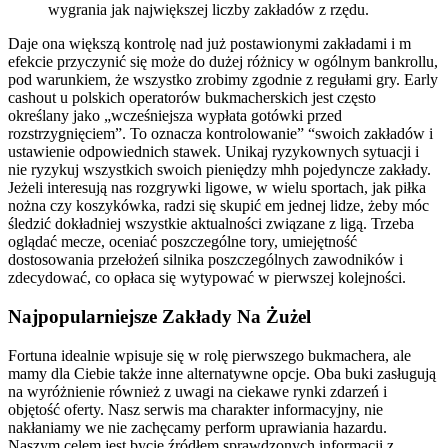
wygrania jak największej liczby zakładów z rzędu.
Daje ona większą kontrolę nad już postawionymi zakładami i m
efekcie przyczynić się może do dużej różnicy w ogólnym bankrollu,
pod warunkiem, że wszystko zrobimy zgodnie z regułami gry. Early
cashout u polskich operatorów bukmacherskich jest często
określany jako „wcześniejsza wypłata gotówki przed
rozstrzygnięciem”. To oznacza kontrolowanie” “swoich zakładów i
ustawienie odpowiednich stawek. Unikaj ryzykownych sytuacji i
nie ryzykuj wszystkich swoich pieniędzy mhh pojedyncze zakłady.
Jeżeli interesują nas rozgrywki ligowe, w wielu sportach, jak piłka
nożna czy koszykówka, radzi się skupić em jednej lidze, żeby móc
śledzić dokładniej wszystkie aktualności związane z ligą. Trzeba
oglądać mecze, oceniać poszczególne tory, umiejętność
dostosowania przełożeń silnika poszczególnych zawodników i
zdecydować, co opłaca się wytypować w pierwszej kolejności.
Najpopularniejsze Zakłady Na Żużel
Fortuna idealnie wpisuje się w rolę pierwszego bukmachera, ale
mamy dla Ciebie także inne alternatywne opcje. Oba buki zasługują
na wyróżnienie również z uwagi na ciekawe rynki zdarzeń i
objętość oferty. Nasz serwis ma charakter informacyjny, nie
nakłaniamy we nie zachęcamy perform uprawiania hazardu.
Naszym celem jest bycie źródłem sprawdzonych informacji z