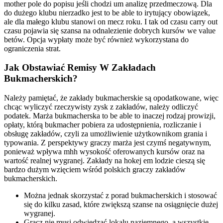
mother pole do popisu jeśli chodzi um analizę przedmeczową. Dla
do dużego klubu nierzadko jest to be able to irytujący obowiązek,
ale dla małego klubu stanowi on mecz roku. I tak od czasu carry out
czasu pojawia się szansa na odnalezienie dobrych kursów we value
betów. Opcja wypłaty może być również wykorzystana do
ograniczenia strat.
Jak Obstawiać Remisy W Zakładach
Bukmacherskich?
Należy pamiętać, że zakłady bukmacherskie są opodatkowane, więc
chcąc wyliczyć rzeczywisty zysk z zakładów, należy odliczyć
podatek. Marża bukmacherska to be able to inaczej rodzaj prowizji,
opłaty, którą bukmacher pobiera za udostępnienia, rozliczanie i
obsługę zakładów, czyli za umożliwienie użytkownikom grania i
typowania. Z perspektywy graczy marża jest czymś negatywnym,
ponieważ wpływa mhh wysokość oferowanych kursów oraz na
wartość realnej wygranej. Zakłady na hokej em lodzie cieszą się
bardzo dużym wzięciem wśród polskich graczy zakładów
bukmacherskich.
Można jednak skorzystać z porad bukmacherskich i stosować
się do kilku zasad, które zwiększą szanse na osiągnięcie dużej
wygranej.
Gracz nie musi odwiedzać lokalu naziemnego, a wszystkie