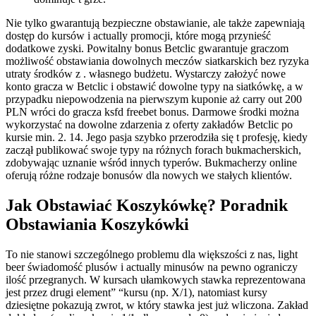
Nie tylko gwarantują bezpieczne obstawianie, ale także zapewniają
dostęp do kursów i actually promocji, które mogą przynieść
dodatkowe zyski. Powitalny bonus Betclic gwarantuje graczom
możliwość obstawiania dowolnych meczów siatkarskich bez ryzyka
utraty środków z . własnego budżetu. Wystarczy założyć nowe
konto gracza w Betclic i obstawić dowolne typy na siatkówkę, a w
przypadku niepowodzenia na pierwszym kuponie aż carry out 200
PLN wróci do gracza ksfd freebet bonus. Darmowe środki można
wykorzystać na dowolne zdarzenia z oferty zakładów Betclic po
kursie min. 2. 14. Jego pasja szybko przerodziła się t profesję, kiedy
zaczął publikować swoje typy na różnych forach bukmacherskich,
zdobywając uznanie wśród innych typerów. Bukmacherzy online
oferują różne rodzaje bonusów dla nowych we stałych klientów.
Jak Obstawiać Koszykówkę? Poradnik
Obstawiania Koszykówki
To nie stanowi szczególnego problemu dla większości z nas, light
beer świadomość plusów i actually minusów na pewno ograniczy
ilość przegranych. W kursach ułamkowych stawka reprezentowana
jest przez drugi element” “kursu (np. X/1), natomiast kursy
dziesiętne pokazują zwrot, w który stawka jest już wliczona. Zakład