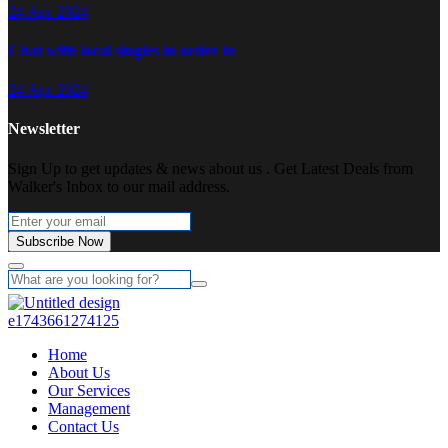
24 Apr 2024
Chat with local singles in order to
24 Apr 2024
Newsletter
Sign Up to get updates & news about us . Get Latest Deals from
Walker's Inbox to our mail address.
Subscribe Now
Home
About Us
Our Services
Management
Contact Us