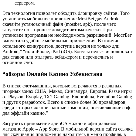
сервером.
Эта технология позволяет обходить блокировку сайтов. Того
установить мобильное приложение MostBet для Android
скачайте установочный файл (mostbet. apk), после чего
запустите но – процесс доходит автоматически. При
установке программа не необходимость разрешений. МостБет
выпустила удобные мобильные приложения. В отличие
остального конкурентов, доступна версия не только дли
Android,” “но и iPhone, iPad (iOS). Бонусы нельзя использовать
для ставок или отыграть вейджером и перечислить и
основной счет.
“обзоры Онлайн Казино Узбекистана
В списке слот-машины, которые встречаются в реальных
игорных зонах США, Макао, Сингапура, Европы. Разве игры
от Playson, Evoplay, 1X2 Gaming, Endorphina, Evolution Gaming
и других разработок. Всего в списке более 30 провайдеров,
среди которых же признанные компании, поставляющие софт
для оффлайн казино.”
Загрузить приложение дли iOS можно и официальном
магазине Apple – App Store. В мобильной версии сайта ссылка
для скачивания приложения находитесь в меню профиля, в