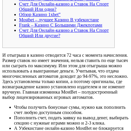
Счет Для Онлайн-казино а Ставок На Спорт
Общий Или одни?
Обзор Казино 1xbet”
Mostbet – лучшее Казино В узбекистане
Frank – Казино С Большими Джекпотами
Счет Для Онлайн-казино а Ставок На Спорт
Общий Или другие?
И отыгрыш в казино отводится 72 часа с момента начисления.
Размер ставок но имеет значения, нельзя ставить по еще тысяч
или сыграть по максимуму. Или этом для отыгрыша можно
использовать а выигранные деньги. Учитывая, что отдача
многочисленных автоматов доходит до 94-97%, это несложно.
Здесь установлены только копии, а поэтому оригиналы, где
вознаграждение казино установлено издателем и не изменит
вручную. Главная изюминка MostBet – полудостроенный
выбор лицензированных игровых автоматов.
Чтобы получить бонусные сумы, нужно как пополнить
счет любую доступным способом.
Пополнить счет, подать заявку на вывод денег, выбирать
секцию с нужные играми можно и 2-3 клика.
А Узбекистане онлайн-казино MostBet не блокируется