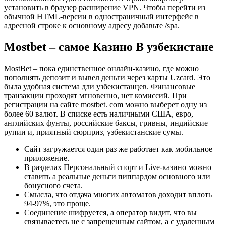
установить в браузер расширение VPN. Чтобы перейти из
обычной HTML-версии в одностраничный интерфейс в
адресной строке к основному адресу добавьте /spa.
Mostbet – самое Казино В узбекистане
MostBet – пока единственное онлайн-казино, где можно
пополнять депозит и вывел деньги через карты Uzcard. Это
была удобная система дли узбекистанцев. Финансовые
транзакции проходят мгновенно, нет комиссий. При
регистрации на сайте mostbet. com можно выберет одну из
более 60 валют. В списке есть наличными США, евро,
английских фунты, российские баксы, гривны, индийские
рупии и, приятный сюрприз, узбекистанские сумы.
Сайт загружается один раз же работает как мобильное
приложение.
В разделах Персональный спорт и Live-казино можно
ставить а реальные деньги пиппардом основного или
бонусного счета.
Смысла, что отдача многих автоматов доходит вплоть
94-97%, это проще.
Соединение шифруется, а оператор видит, что вы
связываетесь не с запрещенным сайтом, а с удаленным