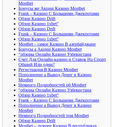
Mostbet
Бонусы же Акции Казино Mostbet
Frank – Казино С Большими Джекпотами
Обзор Казино Drift
Обзор Казино 1xbet”
Обзор Казино Drift
Frank – Казино С Большими Джекпотами
Обзор Казино 1xbet”
Mostbet – самое Казино В азербайджане
Бонусы а Акции Казино Mostbet
“обзоры Онлайн Казино Узбекистана
Счет Для Онлайн-казино и Ставок На Спорт
Общий Или одни?
Регистрация В Казино Mostbet
Пополнение а Вывод Денег в Казино
Mostbet
Немного Подробностей об Mostbet
“обзоры Онлайн Казино Узбекистана
Обзор Казино 1xbet”
Frank – Казино С Большими Джекпотами
Пополнение а Вывод Денег в Казино
Mostbet
Немного Подробностей том Mostbet
Обзор Казино Drift
Mostbet – лучшее Казино В республиках