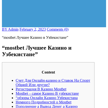
BY Admin
February 2, 2023
Comments (0)
“mostbet Лучшее Казино в Узбекистане”
“mostbet Лучшее Казино и
Узбекистане”
Content
Счет Для Онлайн-казино и Ставок На Спорт
Общий Или другие?
Регистрация В Казино Mostbet
Mostbet – самое Казино В узбекистане
“обзоры Онлайн Казино Узбекистана
Немного Подробностей о Mostbet
Пополнение а Вывод Денег а Казино