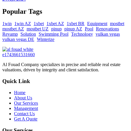
Popular Tags
1win
1win AZ
1xbet
1xbet AZ
1xbet BR
Equipment
mostbet
mostbet AZ
mostbet UZ
pinup
pinup AZ
Pool
Renovations
Revamp
Solution
Swimming Pool
Technology
vulkan vegas
vulkan vegas DE
Winterize
Al Fouad Company specializes in precise and reliable real estate
valuations, driven by integrity and client satisfaction.
Quick Link
Home
About Us
Our Services
Management
Contact Us
Get A Quote
Our Services