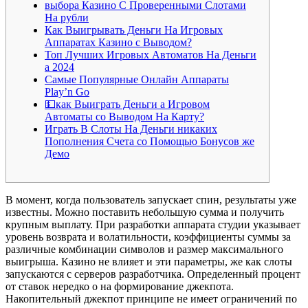
выбора Казино С Проверенными Слотами
На рубли
Как Выигрывать Деньги На Игровых
Аппаратах Казино с Выводом?
Топ Лучших Игровых Автоматов На Деньги
а 2024
Самые Популярные Онлайн Аппараты
Play’n Go
💵как Выиграть Деньги а Игровом
Автоматы со Выводом На Карту?
Играть В Слоты На Деньги никаких
Пополнения Счета со Помощью Бонусов же
Демо
В момент, когда пользователь запускает спин, результаты уже
известны. Можно поставить небольшую сумма и получить
крупным выплату. При разработки аппарата студии указывает
уровень возврата и волатильности, коэффициенты суммы за
различные комбинации символов и размер максимального
выигрыша. Казино не влияет и эти параметры, же как слоты
запускаются с серверов разработчика. Определенный процент
от ставок нередко о на формирование джекпота.
Накопительный джекпот принципе не имеет ограничений по