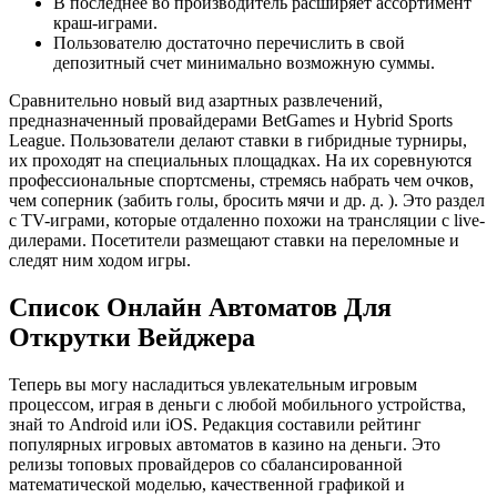
В последнее во производитель расширяет ассортимент
краш-играми.
Пользователю достаточно перечислить в свой
депозитный счет минимально возможную суммы.
Сравнительно новый вид азартных развлечений,
предназначенный провайдерами BetGames и Hybrid Sports
League. Пользователи делают ставки в гибридные турниры,
их проходят на специальных площадках. На их соревнуются
профессиональные спортсмены, стремясь набрать чем очков,
чем соперник (забить голы, бросить мячи и др. д. ). Это раздел
c TV-играми, которые отдаленно похожи на трансляции с live-
дилерами. Посетители размещают ставки на переломные и
следят ним ходом игры.
Список Онлайн Автоматов Для
Открутки Вейджера
Теперь вы могу насладиться увлекательным игровым
процессом, играя в деньги с любой мобильного устройства,
знай то Android или iOS. Редакция составили рейтинг
популярных игровых автоматов в казино на деньги. Это
релизы топовых провайдеров со сбалансированной
математической моделью, качественной графикой и