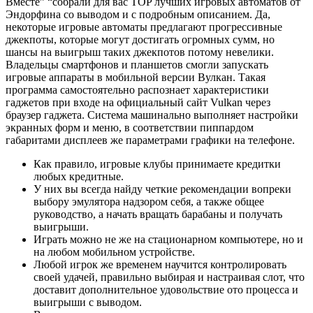
Вместе” “собрали для вас TOP лучших игровых автоматов от
Эндорфина со выводом и с подробным описанием. Да,
некоторые игровые автоматы предлагают прогрессивные
джекпоты, которые могут достигать огромных сумм, но
шансы на выигрыш таких джекпотов потому невелики.
Владельцы смартфонов и планшетов смогли запускать
игровые аппараты в мобильной версии Вулкан. Такая
программа самостоятельно распознает характеристики
гаджетов при входе на официальный сайт Vulkan через
браузер гаджета. Система машинально выполняет настройки
экранных форм и меню, в соответствии пиппардом
габаритами дисплеев же параметрами графики на телефоне.
Как правило, игровые клубы принимаете кредитки
любых кредитные.
У них вы всегда найду четкие рекомендации вопреки
выбору эмулятора надзором себя, а также общее
руководство, а начать вращать барабаны и получать
выигрыши.
Играть можно не же на стационарном компьютере, но и
на любом мобильном устройстве.
Любой игрок же временем научится контролировать
своей удачей, правильно выбирая и настраивая слот, что
доставит дополнительное удовольствие ото процесса и
выигрыши с выводом.