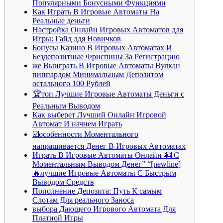
Популярными Бонусными Функциями
Как Играть В Игровые Автоматы На
Реальные деньги
Настройка Онлайн Игровых Автоматов для
Игры: Гайд ддя Новичков
Бонусы Казино В Игровых Автоматах И
Бездепозитные Фриспины За Регистрацию
же Выиграть В Игровые Автоматы Вулкан
пиппардом Минимальным Депозитом
остального 100 Рублей
🏆топ Лучшие Игровые Автоматы Деньги с
Реальным Выводом
Как выберет Лучший Онлайн Игровой
Автомат И начнем Играть
☑️особенности Моментального
напрашивается Денег В Игровых Автоматах
Играть В Игровые Автоматы Онлайн 🎰 С
Моментальным Выводом Денег” “[newline]
🔥лучшие Игровые Автоматы С Быстрым
Выводом Средств
Пополнение Депозита: Путь К самым
Слотам Для реального Заноса
выбора Дающего Игрового Автомата Для
Платной Игры