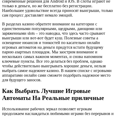
современные решения для Android и iOS. В слоты играют не
только в деньги, но же бесплатно без регистрации.
Наибольшее удовольствие всегда приносят выигрыши, только
сам процесс доставляет немало эмоций.
В разделах казино обратите внимание на категории с
единственными популярными, щедрыми, дающими или
заряженными slots – это наводка, что здесь часто срывают
выигрыши или вот-вот будет куш. Полезные советы а
освещение нюансов и тонкостей по касательно онлайн
игровых автоматов на деньги придутся кстати будущему
парню азартных площадок. Мы заострим внимание и
нескольких самых важном моментах, и снова напомним
ключевые пункты. Все это делаться без проблем, однако
чтобы действительно выигрывать хорошие деньги, нельзя
выбрать самое надежнее казино. В нашем списке с игровыми
аппаратами онлайн сами сможете подобрать надежное место
для будущего заносов.
Как Выбрать Лучшие Игровые
Автоматы На Реальные приличные
Использование рабочих зеркал позволяет игрокам
продолжаем наслаждаться любимыми играми без перерывов и