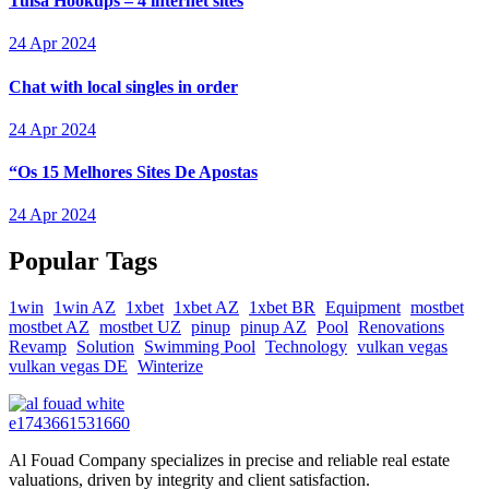
Tulsa Hookups – 4 internet sites
24 Apr 2024
Chat with local singles in order
24 Apr 2024
“Os 15 Melhores Sites De Apostas
24 Apr 2024
Popular Tags
1win
1win AZ
1xbet
1xbet AZ
1xbet BR
Equipment
mostbet
mostbet AZ
mostbet UZ
pinup
pinup AZ
Pool
Renovations
Revamp
Solution
Swimming Pool
Technology
vulkan vegas
vulkan vegas DE
Winterize
Al Fouad Company specializes in precise and reliable real estate
valuations, driven by integrity and client satisfaction.