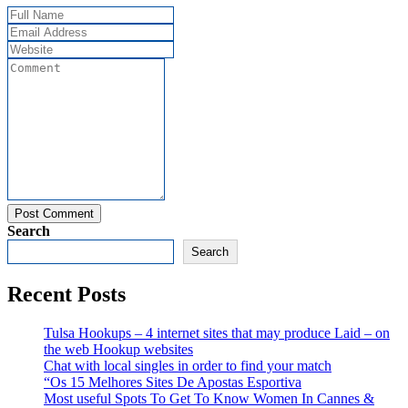
Post Comment
Search
Search
Recent Posts
Tulsa Hookups – 4 internet sites that may produce Laid – on
the web Hookup websites
Chat with local singles in order to find your match
“Os 15 Melhores Sites De Apostas Esportiva
Most useful Spots To Get To Know Women In Cannes &