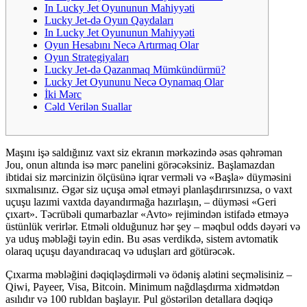
In Lucky Jet Oyununun Mahiyyəti
Lucky Jet-də Oyun Qaydaları
In Lucky Jet Oyununun Mahiyyəti
Oyun Hesabını Necə Artırmaq Olar
Oyun Strategiyaları
Lucky Jet-də Qazanmaq Mümkündürmü?
Lucky Jet Oyununu Necə Oynamaq Olar
İki Mərc
Cəld Verilən Suallar
Maşını işə saldığınız vaxt siz ekranın mərkəzində əsas qəhrəman
Jou, onun altında isə mərc panelini görəcəksiniz. Başlamazdan
ibtidai siz mərcinizin ölçüsünə iqrar verməli və «Başla» düyməsini
sıxmalısınız. Əgər siz uçuşa əməl etməyi planlaşdırırsınızsa, o vaxt
uçuşu lazımi vaxtda dayandırmağa hazırlaşın, – düyməsi «Geri
çıxart». Təcrübəli qumarbazlar «Avto» rejimindən istifadə etməyə
üstünlük verirlər. Etməli olduğunuz hər şey – məqbul odds dəyəri və
ya uduş məbləği təyin edin. Bu əsas verdikdə, sistem avtomatik
olaraq uçuşu dayandıracaq və uduşları ard götürəcək.
Çıxarma məbləğini dəqiqləşdirməli və ödəniş alətini seçməlisiniz –
Qiwi, Payeer, Visa, Bitcoin. Minimum nağdlaşdırma xidmətdən
asılıdır və 100 rubldan başlayır. Pul göstərilən detallara dəqiqə