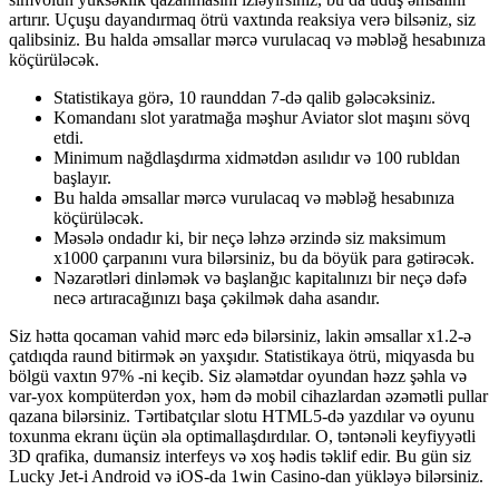
artırır. Uçuşu dayandırmaq ötrü vaxtında reaksiya verə bilsəniz, siz
qalibsiniz. Bu halda əmsallar mərcə vurulacaq və məbləğ hesabınıza
köçürüləcək.
Statistikaya görə, 10 raunddan 7-də qalib gələcəksiniz.
Komandanı slot yaratmağa məşhur Aviator slot maşını sövq
etdi.
Minimum nağdlaşdırma xidmətdən asılıdır və 100 rubldan
başlayır.
Bu halda əmsallar mərcə vurulacaq və məbləğ hesabınıza
köçürüləcək.
Məsələ ondadır ki, bir neçə ləhzə ərzində siz maksimum
x1000 çarpanını vura bilərsiniz, bu da böyük para gətirəcək.
Nəzarətləri dinləmək və başlanğıc kapitalınızı bir neçə dəfə
necə artıracağınızı başa çəkilmək daha asandır.
Siz hətta qocaman vahid mərc edə bilərsiniz, lakin əmsallar x1.2-ə
çatdıqda raund bitirmək ən yaxşıdır. Statistikaya ötrü, miqyasda bu
bölgü vaxtın 97% -ni keçib. Siz əlamətdar oyundan həzz şəhla və
var-yox kompüterdən yox, həm də mobil cihazlardan əzəmətli pullar
qazana bilərsiniz. Tərtibatçılar slotu HTML5-də yazdılar və oyunu
toxunma ekranı üçün əla optimallaşdırdılar. O, təntənəli keyfiyyətli
3D qrafika, dumansiz interfeys və xoş hədis təklif edir. Bu gün siz
Lucky Jet-i Android və iOS-da 1win Casino-dan yükləyə bilərsiniz.