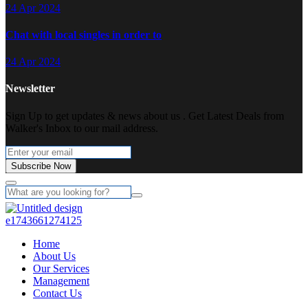
24 Apr 2024
Chat with local singles in order to
24 Apr 2024
Newsletter
Sign Up to get updates & news about us . Get Latest Deals from
Walker's Inbox to our mail address.
Subscribe Now
Home
About Us
Our Services
Management
Contact Us